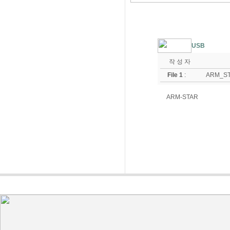
USB
작 성 자
File 1
:
ARM_ST
ARM-STAR